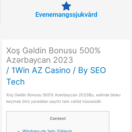
Evenemangssjukvård
Xoş Gəldin Bonusu 500%
Azərbaycan 2023
/
1Win AZ Casino
/ By
SEO
Tech
Xoş Gəldin Bonusu 500% Azərbaycan 2023
Bu, əslində bloku
keçmək ötrü yaradılan saytın tam vahid nüsxəsidir.
Content
Windows-da 1win Yükləyin