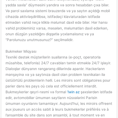
yadda saxla” düyməsini yandıra və sonra hesabdan çıxa bilər.
Və parol saxlama sistemi brauzerdə və ya saytın açıldığı mobil
cihazda aktivləşdirilibsə, istifadəçi klaviaturadan istifadə
etmədən vahid neçə kliklə məlumat daxil edə bilər. Hər hansı
vahid probleminiz varsa, məsələn, məlumatları daxil edərkən,
onun düzgün yazıldığını diqqətlə yoxlamalısınız və ya
“Parolunuzu unutmusunuz?” seçilməlidir.
Bukmeker Miqyası
Texniki dəstək müştərilərin suallarına (e-poçt, operatorla
müsahibə, telefonla) 24/7 cavabları təmin etməklə 24/7 işləyir.
Dialoqlar dünyanın rəngarəng dillərində aparılır. Hackerların
mənşəyinə və ya saytınıza daxil olan problem texnikaları ilə
üstüörtülü problemlərin həlli. Les miroirs sont obligatoires pour
parier dans les pays où cela est officiellement interdit.
Bukmeykerlər qeyri-rəsmi və formal
1win az
şəxslərdən istifadə
edir, avtomobillər ümumən saytların nüsxələrini Parisin
ümumən oyunlarını tamamlayır. Aujourd’hui, les miroirs offreent
aux joueurs un accès sabit à leurs bukmekerlər préférés və à
l’ansamble du site dans son ansambl, à tout moment və en