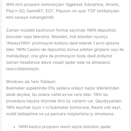
WIN ötrü proqram təminatçıları Yggdrasil, Edorphina, Amatic,
Play’n GO, GamART, EGT, Playson və uyar TOP tərtibatçıları
kimi sənaye nəhəngləridir.
Zaman müddət kazinonun formal saytında 1WIN depozitsiz
bonuslar tapa bilərsiniz. Məsələn, indi istənilən oyunçu
“Always1Win” promosyon kodunu daxil edərək 1 avro qazana
bilər. 1WIN Casino-da depozitsiz bonus adətən girişlərin sayı ilə
məhdudlaşır, ona görə də promosyon kodu daxil etdiyiniz
zaman hesabınıza əlavə vəsait qədər əsla nə almasanız
təəccüblənməyin.
Windows-da 1win Yükləyin
Bukmeker aspektində Ofis sadəcə onlayn bazar liderlərindən
əksik deyilsə, bu onlara vahid əvvəl verə bilər. 1Win bu
proseduru həyata ötürmək ötrü üç variantı var. Qeydiyyatdan
1Win keçmək üçün 1-ci bukmeker kontoruna, Rəsmi veb sayt,
mobil tətbiqetmə və ya pəncərə müştərisinə iç olmalısınız.
1WIN kazino proqramı rəsmi sayta mümkün qədər