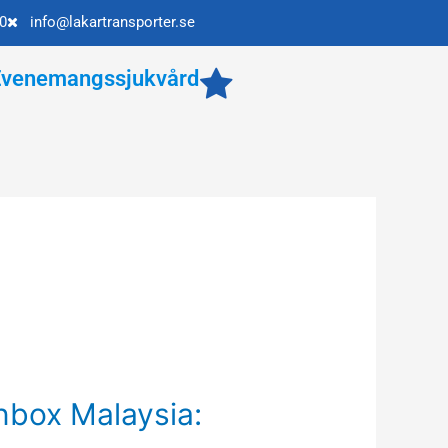
0
info@lakartransporter.se
Evenemangssjukvård
nbox Malaysia: