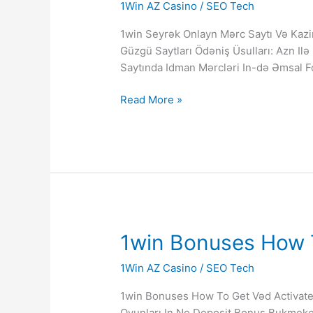
1Win AZ Casino
/
SEO Tech
Saytı
Və
1win Seyrək Onlayn Mərc Saytı Və Kaz
Kazino
Güzgü Saytları Ödəniş Üsulları: Azn Il
500%
Saytında Idman Mərcləri In-də Əmsal
Promo
Mükafatı
Read More »
Daxil
Ol</tg
1win
1win Bonuses How T
Bonuses
1Win AZ Casino
/
SEO Tech
How
To
1win Bonuses How To Get Vəd ActivateD
Get
Oyunları In No Deposit Bonus Bukmeke