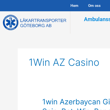
Skip
Hem
Om oss
to
content
Ambulanss
1Win AZ Casino
1win
1win Azerbaycan Gi
Azerbaycan