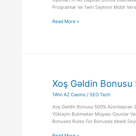
Vəd
Proqramlar Və 1win Saytının Mobil Vers
Activate</tg
Read More »
Xoş
Xoş Gəldin Bonusu
Gəldin
1Win AZ Casino
/
SEO Tech
Bonusu
500%
Xoş Gəldin Bonusu 500% Azərbaycan 20
Azərbaycan
Yükləyin Bukmeker Miqyası Oyunlar Və
2023</tg
Bonuses Rules For Bonuses əbədi Seyrək
Read More »