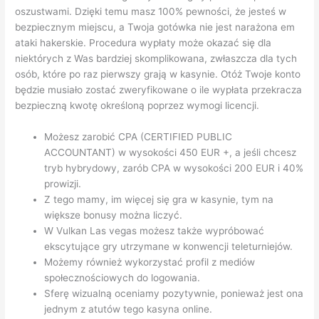
oszustwami. Dzięki temu masz 100% pewności, że jesteś w
bezpiecznym miejscu, a Twoja gotówka nie jest narażona em
ataki hakerskie. Procedura wypłaty może okazać się dla
niektórych z Was bardziej skomplikowana, zwłaszcza dla tych
osób, które po raz pierwszy grają w kasynie. Otóż Twoje konto
będzie musiało zostać zweryfikowane o ile wypłata przekracza
bezpieczną kwotę określoną poprzez wymogi licencji.
Możesz zarobić CPA (CERTIFIED PUBLIC
ACCOUNTANT) w wysokości 450 EUR +, a jeśli chcesz
tryb hybrydowy, zarób CPA w wysokości 200 EUR i 40%
prowizji.
Z tego mamy, im więcej się gra w kasynie, tym na
większe bonusy można liczyć.
W Vulkan Las vegas możesz także wypróbować
ekscytujące gry utrzymane w konwencji teleturniejów.
Możemy również wykorzystać profil z mediów
społecznościowych do logowania.
Sferę wizualną oceniamy pozytywnie, ponieważ jest ona
jednym z atutów tego kasyna online.