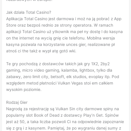
Jak działa Total Casino?
Aplikacja Total Casino jest darmowa i moż na ją pobrać z App
Store oraz bezpoś rednio ze strony operatora. W ramach
aplikacji Total Casino uż ytkownik ma peł ny dostę l do kasyna
on the internet na wycią gnię cie telefonu. Mobilna wersja
kasyna pozwala na korzystanie unces gier, realizowane pł
atnoś ci the takż e wypł atę gotó wki.
Te gry pochodzą z dostawców takich jak gry 1X2, 2by2
gaming, micro video gaming, kalamba, lightbox, tylko dla
zabawy, zero limit city, betsoft, elk studios, evoplay itp. Pod
względem metod płatności Vulkan Vegas stoi em całkiem
wysokim poziomie.
Rodzaj Gier
Nagrodą za rejestrację są Vulkan Sin city darmowe spiny na
popularny slot Book of Dead z dostawcy Play’n Get. Spinów
jest aż 50, a taka liczba pozwoli Ci na odpowiednie zapoznanie
się z grą i z kasynem. Pamiętaj, że po wygraniu danej sumy z