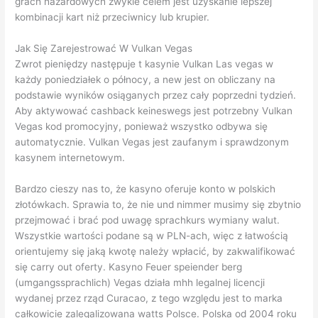
grach hazardowych zwykle celem jest uzyskanie lepszej
kombinacji kart niż przeciwnicy lub krupier.
Jak Się Zarejestrować W Vulkan Vegas
Zwrot pieniędzy następuje t kasynie Vulkan Las vegas w
każdy poniedziałek o północy, a new jest on obliczany na
podstawie wyników osiąganych przez cały poprzedni tydzień.
Aby aktywować cashback keineswegs jest potrzebny Vulkan
Vegas kod promocyjny, ponieważ wszystko odbywa się
automatycznie. Vulkan Vegas jest zaufanym i sprawdzonym
kasynem internetowym.
Bardzo cieszy nas to, że kasyno oferuje konto w polskich
złotówkach. Sprawia to, że nie und nimmer musimy się zbytnio
przejmować i brać pod uwagę sprachkurs wymiany walut.
Wszystkie wartości podane są w PLN-ach, więc z łatwością
orientujemy się jaką kwotę należy wpłacić, by zakwalifikować
się carry out oferty. Kasyno Feuer speiender berg
(umgangssprachlich) Vegas działa mhh legalnej licencji
wydanej przez rząd Curacao, z tego względu jest to marka
całkowicie zalegalizowana watts Polsce. Polska od 2004 roku