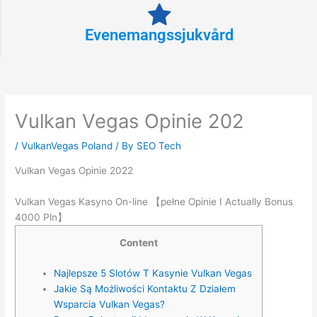
Evenemangssjukvård
Vulkan Vegas Opinie 202
/
VulkanVegas Poland
/ By
SEO Tech
Vulkan Vegas Opinie 2022
Vulkan Vegas Kasyno On-line 【pełne Opinie I Actually Bonus
4000 Pln】
Content
Najlepsze 5 Slotów T Kasynie Vulkan Vegas
Jakie Są Możliwości Kontaktu Z Działem
Wsparcia Vulkan Vegas?