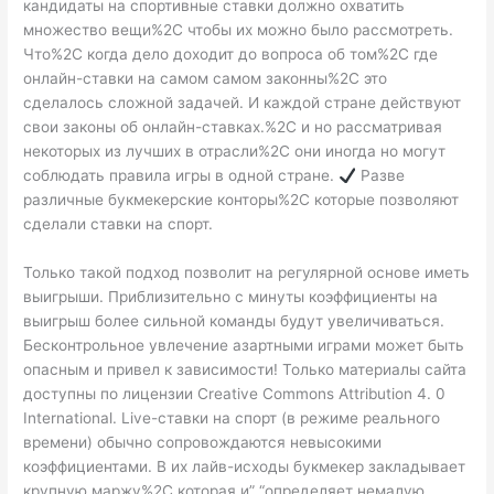
кандидаты на спортивные ставки должно охватить
множество вещи%2C чтобы их можно было рассмотреть.
Что%2C когда дело доходит до вопроса об том%2C где
онлайн-ставки на самом самом законны%2C это
сделалось сложной задачей. И каждой стране действуют
свои законы об онлайн-ставках.%2C и но рассматривая
некоторых из лучших в отрасли%2C они иногда но могут
соблюдать правила игры в одной стране.
Разве
различные букмекерские конторы%2C которые позволяют
сделали ставки на спорт.
Только такой подход позволит на регулярной основе иметь
выигрыши. Приблизительно с минуты коэффициенты на
выигрыш более сильной команды будут увеличиваться.
Бесконтрольное увлечение азартными играми может быть
опасным и привел к зависимости! Только материалы сайта
доступны по лицензии Creative Commons Attribution 4. 0
International. Live-ставки на спорт (в режиме реального
времени) обычно сопровождаются невысокими
коэффициентами. В их лайв-исходы букмекер закладывает
крупную маржу%2C которая и” “определяет немалую