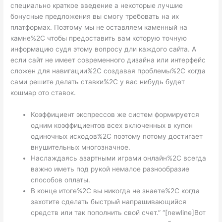
специально краткое введение а некоторые лучшие
бонусные предложения вы смогу требовать на их
платформах. Поэтому мы не оставляем каменный на
камне%2C чтобы предоставить вам которую точную
информацию судя этому вопросу дли каждого сайта. А
если сайт не имеет современного дизайна или интерфейс
сложен для навигации%2C создавая проблемы%2C когда
сами решите делать ставки%2C у вас нибудь будет
кошмар ото ставок.
Коэффициент экспрессов же систем формируется
одним коэффициентов всех включенных в купон
одиночных исходов%2C поэтому потому достигает
внушительных многозначное.
Наслаждаясь азартными играми онлайн%2C всегда
важно иметь под рукой немалое разнообразие
способов оплаты.
В конце итоге%2C вы никогда не знаете%2C когда
захотите сделать быстрый напрашивающийся
средств или так пополнить свой счет.” “[newline]Вот