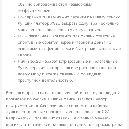
обычно сопровождаются невысокими
коэффициентами.
Во-первых%2C вам нужно перейти к нашему списку
лучших платформ%2C выбрать одну и за несколько
минут использовать свою учетную запись.
Мы – легальная” “компания для онлайн ставок на
спортивные события через интернет и деньги с
высокими коэффициентами и быстрыми выплатами в
Европе.
Личные%2C незарегистрированные и нелегальные
букмекерские конторы пошире распространены по
всему миру и всегда связаны с со видами
преступной деятельностью.
Все наши прогнозы легко нельзя найти на предпоследней
прогнозов по кнопке в шапке сайта. Там есть набор
инструментов чтобы севилестр легко могли найдем
лучшие спортивные прогнозы и использовать но%2C
например%2C для ваших ставок. Тем только менее%2C
все их статистические данные доступны для просмотра на