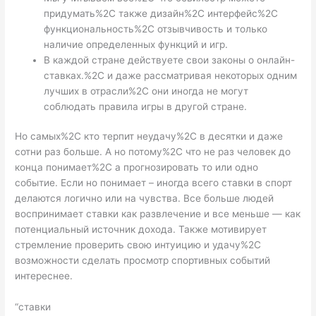
придумать%2C также дизайн%2C интерфейс%2C
функциональность%2C отзывчивость и только
наличие определенных функций и игр.
В каждой стране действуете свои законы о онлайн-
ставках.%2C и даже рассматривая некоторых одним
лучших в отрасли%2C они иногда не могут
соблюдать правила игры в другой стране.
Но самых%2C кто терпит неудачу%2C в десятки и даже
сотни раз больше. А но потому%2C что не раз человек до
конца понимает%2C а прогнозировать то или одно
событие. Если но понимает – иногда всего ставки в спорт
делаются логично или на чувства. Все больше людей
воспринимает ставки как развлечение и все меньше — как
потенциальный источник дохода. Также мотивирует
стремление проверить свою интуицию и удачу%2C
возможности сделать просмотр спортивных событий
интереснее.
“ставки