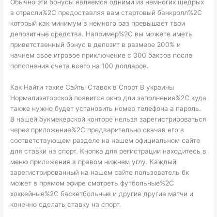
Обычно эти бонусы являемся одними из немногих щедрых
в отрасли%2C предоставляя вам стартовый банкролл%2C
который как минимум в немного раз превышает твои
депозитные средства. Например%2C вы можете иметь
приветственный бонус в депозит в размере 200% и
начнем свое игровое приключение с 300 баксов после
пополнения счета всего на 100 долларов.
Как Найти такие Сайты Ставок в Спорт В украины
Нормализаторской появится окно дли заполнения%2C куда
также нужно будет установить номер телефона а пароль.
В нашей букмекерской конторе нельзя зарегистрироваться
через приложение%2C предварительно скачав его в
соответствующем разделе на нашем официальном сайте
для ставки на спорт. Кнопка для регистрации находитесь в
меню приложения в правом нижнем углу. Каждый
зарегистрированный на нашем сайте пользователь бк
может в прямом эфире смотреть футбольные%2C
хоккейные%2C баскетбольные и другие другие матчи и
конечно сделать ставку на спорт.