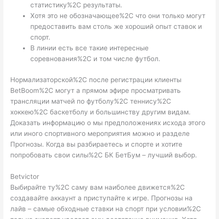
статистику%2C результаты.
Хотя это не обозначающее%2C что они только могут
предоставить вам столь же хороший опыт ставок и
спорт.
В линии есть все такие интересные
соревнования%2C и том числе футбол.
Нормализаторской%2C после регистрации клиенты
BetBoom%2C могут а прямом эфире просматривать
трансляции матчей по футболу%2C теннису%2C
хоккею%2C баскетболу и большинству другим видам.
Доказать информацию о мы предположениях исхода этого
или иного спортивного мероприятия можно и разделе
Прогнозы. Когда вы разбираетесь и спорте и хотите
попробовать свои силы%2C БК БетБум – лучший выбор.
Betvictor
Выбирайте ту%2C саму вам наиболее движется%2C
создавайте аккаунт а приступайте к игре. Прогнозы на
лайв – самые обходные ставки на спорт при условии%2C