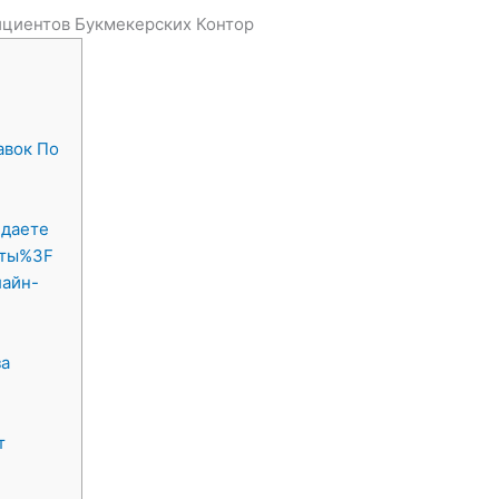
ициентов Букмекерских Контор
авок По
 даете
нты%3F
лайн-
за
т