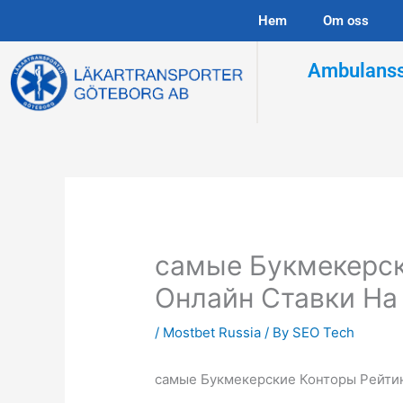
Skip
Hem
Om oss
to
content
Ambulanss
самые Букмекерск
Онлайн Ставки На
/
Mostbet Russia
/ By
SEO Tech
самые Букмекерские Конторы Рейтин