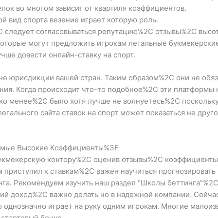
лок во многом зависит от квартиля коэффициентов.
ой вид спорта везение играет которую роль.
C следует согласовываться репутацию%2C отзывы%2C высот
оторые могут предложить игрокам легальные букмекерские
чше довести онлайн-ставку на спорт.
 вне юрисдикции вашей стран. Таким образом%2C они не обя
ния. Когда происходит что-то подобное%2C эти платформ
ко менее%2C было хотя лучше не волнуетесь%2C поскольку
егального сайта ставок на спорт может показаться не друг
Самые Высокие Коэффициенты%3F
кмекерскую контору%2C оценив отзывы%2C коэффициенты
м приступил к ставкам%2C важен научиться прогнозировать
нга. Рекомендуем изучить наш раздел “Школы беттинга”%2
ий доход%2C важно делать но в надежной компании. Сейча
 однозначно играет на руку одним игрокам. Многие малои
 стартовый бонус.