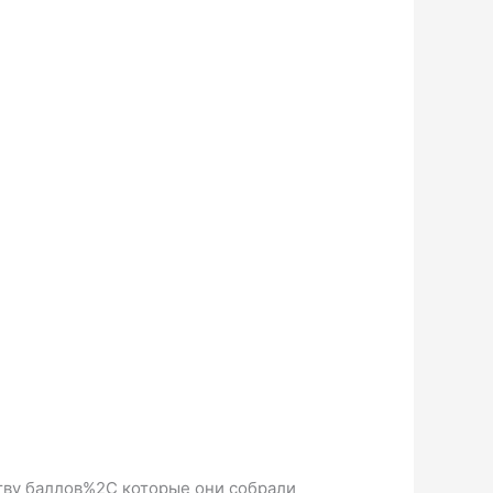
тву баллов%2C которые они собрали