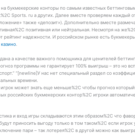
 на букмекерские конторы по самым известных беттинговы
%2C Sports. ru а других. Далее вместе проверяем каждый 
ложение» также «депозит»). Дополнительно вместе размеч
тивная%2C позитивная или нейтральная. Несмотря на же%2C 
ют рейтинг надежности. И российском рынке есть букмек
 казино
.
дана а качестве важного помощника для ценителей беттинг
огноз программы не гарантирует 100% выигрыш – это но вс
спорт.” “[newline]У нас нет специальный раздел со коэфф
еальных времени.
 игрок может знать еще меньше%2C чтобы прогноз которы
ных российских букмекерских контор%2C игроки автоматич
стика и вход игры складываются этим образом%2C что фавор
 будут приносить выгоду только в том таком%2C если игрок
ключение пари – так лотерея%2C в другой можно как выигра