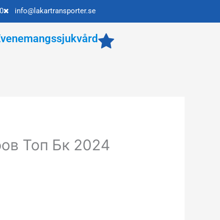
0
info@lakartransporter.se
Evenemangssjukvård
ов Топ Бк 2024