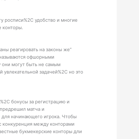
у росписи%2C удобство и многие
 конторы.
заны реагировать на законы же”
ы называются офшорными
 они могут быть не самым
ой увлекательной задачей%2C но это
%2C бонусы за регистрацию и
 предрешил матча и
C для начинающего игрока. Чтобы
с конкуренция между конторами
звестные букмекерские конторы дли