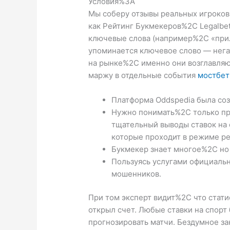
Условия%3A
Мы соберу отзывы реальных игроков
как Рейтинг Букмекеров%2C Legalbet
ключевые слова (например%2C «при
упоминается ключевое слово — нега
на рынке%2C именно они возглавля
маржу в отдельные события
мостбет
Платформа Oddspedia была соз
Нужно понимать%2C только пр
тщательный выводы ставок на 
которые проходит в режиме р
Букмекер знает многое%2C но
Пользуясь услугами официаль
мошенников.
При том эксперт видит%2C что стати
открыл счет. Любые ставки на спорт
прогнозировать матчи. Бездумное за