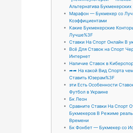
Альтернатива Букмекерских
Марафон — Букмекер со Лу
Коэффициентами
Какие Букмекерские Контор
Лучше%3F
Ставки На Спорт Онлайн В у
Всё Для Ставок на Спорт Че
Интернет
Наличие Ставок в Киберспо
➦➦ На какой Вид Спорта че
Ставить Юзерам%3F
эти Есть Особенности Ставо
Футбол в Украине
Бк Леон
Cравните Ставки На Спорт О
Букмекеров В Режиме реаль
Времени
Бк Фонбет — Букмекер со И