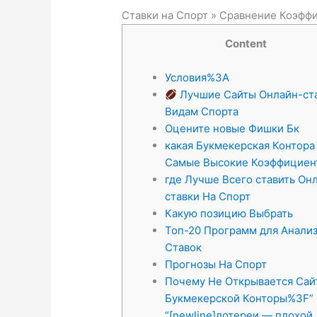
Ставки на Спорт » Сравнение Коэфф
Content
Условия%3A
Лучшие Сайты Онлайн-ст
Видам Спорта
Оцените новые Фишки Бк
какая Букмекерская Контора
Самые Высокие Коэффицие
где Лучше Всего ставить Он
ставки На Спорт
Какую позицию Выбрать
Топ-20 Программ для Анали
Ставок
Прогнозы На Спорт
Почему Не Открывается Сай
Букмекерской Конторы%3F”
“[newline]лотереи — плохой