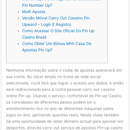
Pin Number Up?
Multi Aposta
Versão Móvel Carry Out Cassino Pin
Upward – Login E Registro
Como Acessar O Site Oficial Do Pin Up
Casino Brasil
Como Obter Um Bônus Mhh Casa De
Apostas Pin Up?
Nenhuma informação sobre o clube de apostas aparecerá em
sua conta. Ao clicar simply no ícone da rede social
selecionada, você terá que lograr o acesso aos dados, e então
será redirecionado para a conta pessoal carry out cassino
online Pin-up. Usando o serviço confortável do Pin-up Casino,
os convidados de diferentes países podem ter o
entretenimento rico no ano de diferentes máquinas sobre
jogos on-line, ganhando quantias reais. Neste clube também
há uma oportunidade de obter dinheiro actual para apostar em
desportos, através carry out serviço de apostas Pin-up casino