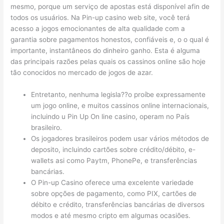
mesmo, porque um serviço de apostas está disponível afin de
todos os usuários. Na Pin-up casino web site, você terá
acesso a jogos emocionantes de alta qualidade com a
garantia sobre pagamentos honestos, confiáveis e, o o qual é
importante, instantâneos do dinheiro ganho. Esta é alguma
das principais razões pelas quais os cassinos online são hoje
tão conocidos no mercado de jogos de azar.
Entretanto, nenhuma legisla??o proíbe expressamente
um jogo online, e muitos cassinos online internacionais,
incluindo u Pin Up On line casino, operam no País
brasileiro.
Os jogadores brasileiros podem usar vários métodos de
deposito, incluindo cartões sobre crédito/débito, e-
wallets asi como Paytm, PhonePe, e transferências
bancárias.
O Pin-up Casino oferece uma excelente variedade
sobre opções de pagamento, como PIX, cartões de
débito e crédito, transferências bancárias de diversos
modos e até mesmo cripto em algumas ocasiões.