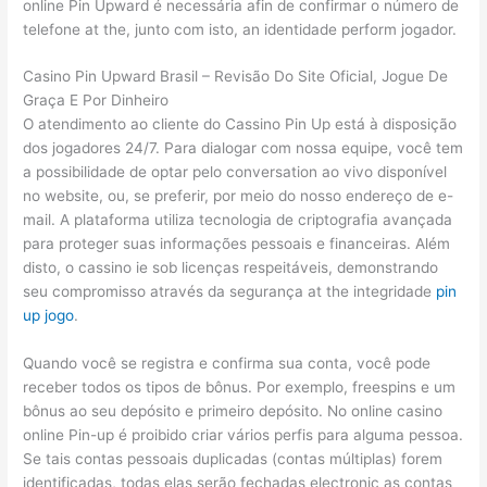
online Pin Upward é necessária afin de confirmar o número de
telefone at the, junto com isto, an identidade perform jogador.
Casino Pin Upward Brasil – Revisão Do Site Oficial, Jogue De
Graça E Por Dinheiro
O atendimento ao cliente do Cassino Pin Up está à disposição
dos jogadores 24/7. Para dialogar com nossa equipe, você tem
a possibilidade de optar pelo conversation ao vivo disponível
no website, ou, se preferir, por meio do nosso endereço de e-
mail. A plataforma utiliza tecnologia de criptografia avançada
para proteger suas informações pessoais e financeiras. Além
disto, o cassino ie sob licenças respeitáveis, demonstrando
seu compromisso através da segurança at the integridade
pin
up jogo
.
Quando você se registra e confirma sua conta, você pode
receber todos os tipos de bônus. Por exemplo, freespins e um
bônus ao seu depósito e primeiro depósito. No online casino
online Pin-up é proibido criar vários perfis para alguma pessoa.
Se tais contas pessoais duplicadas (contas múltiplas) forem
identificadas, todas elas serão fechadas electronic as contas