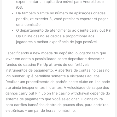
experimentar um aplicativo móvel para Android os e
iOS.
Há também o limite no número de aplicações criadas
por dia, ze exceder 3, você precisará esperar et pagar
uma comissão.
O departamento de atendimento ao cliente carry out Pin
Up Online casino se dedica a proporcionar aos
jogadores a melhor experiência de jogo possível.
Especificando a new moeda de depósito, o jogador tem que
levar em conta a possibilidade sobre depositar e descartar
fundos do cassino Pin Up através de confortáveis
instrumentos de pagamento. A abertura de contas no cassino
Pin number Up é permitida somente a visitantes adultos
Realizar um procedimento de padrón neste clube on-line pode
até ainda inexperientes iniciantes. A velocidade de saque dos
ganhos carry out Pin up on line casino withdrawal depende do
sistema de pagamento que você selecionar. O dinheiro irá
para cartões bancários dentro de poucos dias, para carteiras
eletrônicas – um par de horas no máximo.