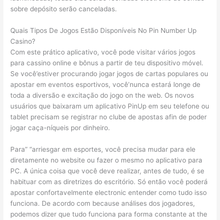
sobre depósito serão canceladas.
Quais Tipos De Jogos Estão Disponíveis No Pin Number Up
Casino?
Com este prático aplicativo, você pode visitar vários jogos
para cassino online e bônus a partir de teu dispositivo móvel.
Se você’estiver procurando jogar jogos de cartas populares ou
apostar em eventos esportivos, você’nunca estará longe de
toda a diversão e excitação do jogo on the web. Os novos
usuários que baixaram um aplicativo PinUp em seu telefone ou
tablet precisam se registrar no clube de apostas afin de poder
jogar caça-níqueis por dinheiro.
Para” “arriesgar em esportes, você precisa mudar para ele
diretamente no website ou fazer o mesmo no aplicativo para
PC. A única coisa que você deve realizar, antes de tudo, é se
habituar com as diretrizes do escritório. Só então você poderá
apostar confortavelmente electronic entender como tudo isso
funciona. De acordo com because análises dos jogadores,
podemos dizer que tudo funciona para forma constante at the