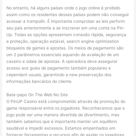
No entanto, há alguns países onde o jogo online é proibido
assim como os residentes desses países podem não conseguir
acessar a trampolín. É importante comprobar as leis perform
seu país anteriormente a se inscrever em uma conta na Pin-
Up. Todas as opções apresentam conexão rápida, segurança
e proteção, operação estável, search engine optimization
bloqueios de games e apostas. Os meios de pagamento são
um 2 parâmetros essenciais aquando da avaliação de um
cassino e odaie de apostas. A operadora deve assegurar
acesso aos guias de pagamento também populares e
cependant usuais, garantindo a new preservação dos
informações bancários do cliente.
Bate-papo On The Web No Site
O PinUP Casino está comprometido através da promoção do
game responsável entre os jogadores. Reconhecemos que o
jogo pode ser uma manera divertida de divertimento, mas
também sabemos que é importante manter um equilíbrio
saudável e impedir excessos. Estamos empenhados em
fornecer ferramentas e recursos afin de ajudar os jogadores