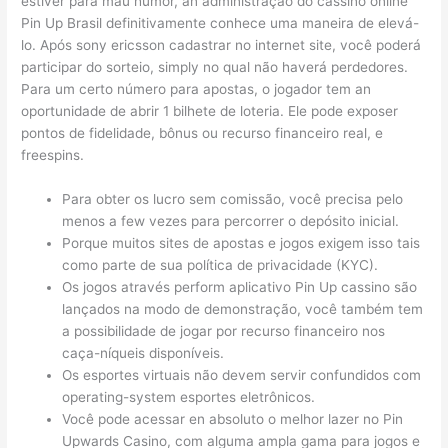
estiver para mau humor, an administração do cassino online
Pin Up Brasil definitivamente conhece uma maneira de elevá-
lo. Após sony ericsson cadastrar no internet site, você poderá
participar do sorteio, simply no qual não haverá perdedores.
Para um certo número para apostas, o jogador tem an
oportunidade de abrir 1 bilhete de loteria. Ele pode exposer
pontos de fidelidade, bônus ou recurso financeiro real, e
freespins.
Para obter os lucro sem comissão, você precisa pelo
menos a few vezes para percorrer o depósito inicial.
Porque muitos sites de apostas e jogos exigem isso tais
como parte de sua política de privacidade (KYC).
Os jogos através perform aplicativo Pin Up cassino são
lançados na modo de demonstração, você também tem
a possibilidade de jogar por recurso financeiro nos
caça-níqueis disponíveis.
Os esportes virtuais não devem servir confundidos com
operating-system esportes eletrônicos.
Você pode acessar en absoluto o melhor lazer no Pin
Upwards Casino, com alguma ampla gama para jogos e