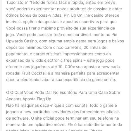
Tudo isto é” “feito de forma fácil e rápida, então em breve
você poderá experimentar novos produtos de cassino e obter
ótimos bônus de boas-vindas. Pin Up On line casino oferece
incríveis opções de apostas e apostas esportivas para que
você possa tirar o máximo proveito de sua experiência de
jogo. Você pode acessar todo o melhor divertimento no Pin
Upwards Casino, com alguma ampla gama para jogos e baixos
depósitos mínimos. Com cinco carretéis, 20 linhas de
pagamento, e características impressionantes como an
expansão de wildds electronic free spins – este jogo pode
oferecer aos jogadores até 10. 000x sua aposta a new cada
rodada! Fruit Cocktail é a maneira perfeita para acrescentar
doçura electronic sabor à sua experiência de game online.
O O Qual Você Pode Dar No Escritório Para Uma Casa Sobre
Apostas Aposta Flag Up
Não há máquinas caça-níqueis com scripts, todo o game é
jogado a new partir dos servidores dos fornecedores oficiais
de software. O site oficial pode terminar em seu telefone na
manera de um aplicativo móvel. Ele é baixado diretamente da
página inicial e instalado em seu Android ou iPhone.