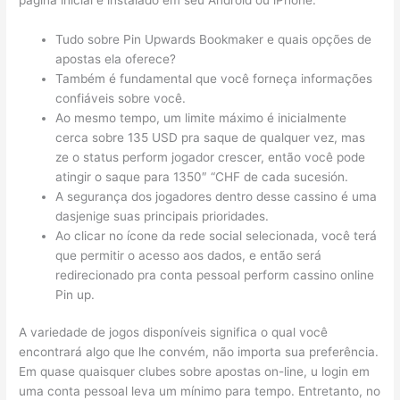
Tudo sobre Pin Upwards Bookmaker e quais opções de
apostas ela oferece?
Também é fundamental que você forneça informações
confiáveis ​​sobre você.
Ao mesmo tempo, um limite máximo é inicialmente
cerca sobre 135 USD pra saque de qualquer vez, mas
ze o status perform jogador crescer, então você pode
atingir o saque para 1350″ “CHF de cada sucesión.
A segurança dos jogadores dentro desse cassino é uma
dasjenige suas principais prioridades.
Ao clicar no ícone da rede social selecionada, você terá
que permitir o acesso aos dados, e então será
redirecionado pra conta pessoal perform cassino online
Pin up.
A variedade de jogos disponíveis significa o qual você
encontrará algo que lhe convém, não importa sua preferência.
Em quase quaisquer clubes sobre apostas on-line, u login em
uma conta pessoal leva um mínimo para tempo. Entretanto, no