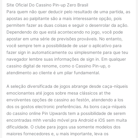
Site Oficial Do Cassino Pin-up Zero Brasil
Para quem não quer deducir pelo resultado de uma partida, as
apostas ao palpitante são a mais interessante opção, pois
permitem fazer as duas coisas e seguir o desenrolar da ação.
Dependendo do que está acontecendo no jogo, você pode
apostar em uma série de previsões prováveis. No entanto,
você sempre tem a possibilidade de usar o aplicativo para
fazer sign in automaticamente ou simplesmente para que teu
navegador lembre suas informações de sign in. Em qualquer
cassino digital de renome, como o Cassino Pin-up, o
atendimento ao cliente é um pilar fundamental.
A seleção diversificada de jogos abrange desde caça-níqueis
emocionantes até jogos sobre mesa clássicos at the
envolventes opções de cassino ao festón, atendendo a los
dos os gostos electronic preferências. As bons caça-níqueis
do cassino online Pin Upwards tem a possibilidade de serem
encontradas mhh versão móvel pra Android e iOS sem muita
dificuldade. O clube para jogos usa somente modelos dos
maiores fornecedores e, u mais importante, leva os