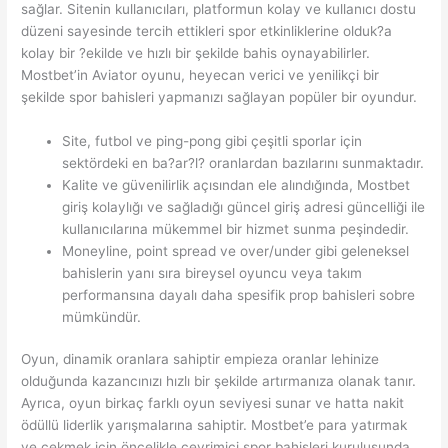
sağlar. Sitenin kullanıcıları, platformun kolay ve kullanıcı dostu
düzeni sayesinde tercih ettikleri spor etkinliklerine olduk?a
kolay bir ?ekilde ve hızlı bir şekilde bahis oynayabilirler.
Mostbet’in Aviator oyunu, heyecan verici ve yenilikçi bir
şekilde spor bahisleri yapmanızı sağlayan popüler bir oyundur.
Site, futbol ve ping-pong gibi çeşitli sporlar için
sektördeki en ba?ar?l? oranlardan bazılarını sunmaktadır.
Kalite ve güvenilirlik açısından ele alındığında, Mostbet
giriş kolaylığı ve sağladığı güncel giriş adresi güncelliği ile
kullanıcılarına mükemmel bir hizmet sunma peşindedir.
Moneyline, point spread ve over/under gibi geleneksel
bahislerin yanı sıra bireysel oyuncu veya takım
performansına dayalı daha spesifik prop bahisleri sobre
mümkündür.
Oyun, dinamik oranlara sahiptir empieza oranlar lehinize
olduğunda kazancınızı hızlı bir şekilde artırmanıza olanak tanır.
Ayrıca, oyun birkaç farklı oyun seviyesi sunar ve hatta nakit
ödüllü liderlik yarışmalarına sahiptir. Mostbet’e para yatırmak
ve çekmek için öncelikle çevrimiçi spor bahisleri kuruluşunda