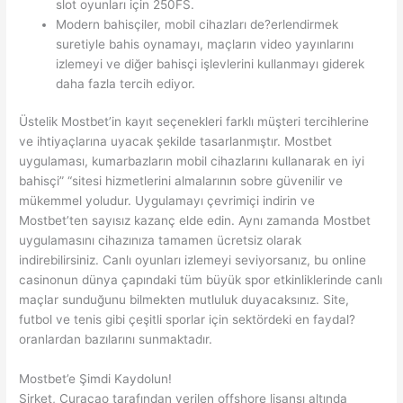
slot oyunları için 250FS.
Modern bahisçiler, mobil cihazları de?erlendirmek
suretiyle bahis oynamayı, maçların video yayınlarını
izlemeyi ve diğer bahisçi işlevlerini kullanmayı giderek
daha fazla tercih ediyor.
Üstelik Mostbet’in kayıt seçenekleri farklı müşteri tercihlerine
ve ihtiyaçlarına uyacak şekilde tasarlanmıştır. Mostbet
uygulaması, kumarbazların mobil cihazlarını kullanarak en iyi
bahisçi” “sitesi hizmetlerini almalarının sobre güvenilir ve
mükemmel yoludur. Uygulamayı çevrimiçi indirin ve
Mostbet’ten sayısız kazanç elde edin. Aynı zamanda Mostbet
uygulamasını cihazınıza tamamen ücretsiz olarak
indirebilirsiniz. Canlı oyunları izlemeyi seviyorsanız, bu online
casinonun dünya çapındaki tüm büyük spor etkinliklerinde canlı
maçlar sunduğunu bilmekten mutluluk duyacaksınız. Site,
futbol ve tenis gibi çeşitli sporlar için sektördeki en faydal?
oranlardan bazılarını sunmaktadır.
Mostbet’e Şimdi Kaydolun!
Şirket, Curacao tarafından verilen offshore lisansı altında