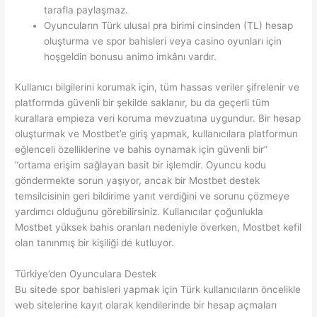
tarafla paylaşmaz.
Oyuncuların Türk ulusal pra birimi cinsinden (TL) hesap
oluşturma ve spor bahisleri veya casino oyunları için
hoşgeldin bonusu animo imkânı vardır.
Kullanıcı bilgilerini korumak için, tüm hassas veriler şifrelenir ve
platformda güvenli bir şekilde saklanır, bu da geçerli tüm
kurallara empieza veri koruma mevzuatına uygundur. Bir hesap
oluşturmak ve Mostbet’e giriş yapmak, kullanıcılara platformun
eğlenceli özelliklerine ve bahis oynamak için güvenli bir”
“ortama erişim sağlayan basit bir işlemdir. Oyuncu kodu
göndermekte sorun yaşıyor, ancak bir Mostbet destek
temsilcisinin geri bildirime yanıt verdiğini ve sorunu çözmeye
yardımcı olduğunu görebilirsiniz. Kullanıcılar çoğunlukla
Mostbet yüksek bahis oranları nedeniyle överken, Mostbet kefil
olan tanınmış bir kişiliği de kutluyor.
Türkiye’den Oyunculara Destek
Bu sitede spor bahisleri yapmak için Türk kullanıcıların öncelikle
web sitelerine kayıt olarak kendilerinde bir hesap açmaları