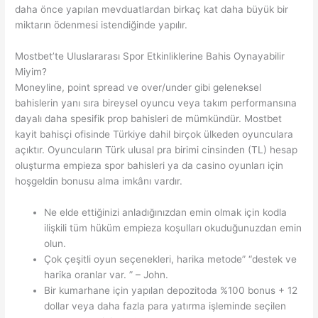
daha önce yapılan mevduatlardan birkaç kat daha büyük bir
miktarın ödenmesi istendiğinde yapılır.
Mostbet’te Uluslararası Spor Etkinliklerine Bahis Oynayabilir
Miyim?
Moneyline, point spread ve over/under gibi geleneksel
bahislerin yanı sıra bireysel oyuncu veya takım performansına
dayalı daha spesifik prop bahisleri de mümkündür. Mostbet
kayit bahisçi ofisinde Türkiye dahil birçok ülkeden oyunculara
açıktır. Oyuncuların Türk ulusal pra birimi cinsinden (TL) hesap
oluşturma empieza spor bahisleri ya da casino oyunları için
hoşgeldin bonusu alma imkânı vardır.
Ne elde ettiğinizi anladığınızdan emin olmak için kodla
ilişkili tüm hüküm empieza koşulları okuduğunuzdan emin
olun.
Çok çeşitli oyun seçenekleri, harika metode” “destek ve
harika oranlar var. ” – John.
Bir kumarhane için yapılan depozitoda %100 bonus + 12
dollar veya daha fazla para yatırma işleminde seçilen