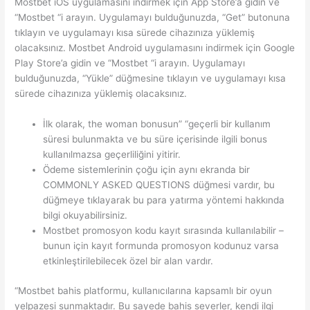
Mostbet iOS uygulamasını indirmek için App Store’a gidin ve
“Mostbet “i arayın. Uygulamayı bulduğunuzda, “Get” butonuna
tıklayın ve uygulamayı kısa sürede cihazınıza yüklemiş
olacaksınız. Mostbet Android uygulamasını indirmek için Google
Play Store’a gidin ve “Mostbet “i arayın. Uygulamayı
bulduğunuzda, “Yükle” düğmesine tıklayın ve uygulamayı kısa
sürede cihazınıza yüklemiş olacaksınız.
İlk olarak, the woman bonusun” “geçerli bir kullanım
süresi bulunmakta ve bu süre içerisinde ilgili bonus
kullanılmazsa geçerliliğini yitirir.
Ödeme sistemlerinin çoğu için aynı ekranda bir
COMMONLY ASKED QUESTIONS düğmesi vardır, bu
düğmeye tıklayarak bu para yatırma yöntemi hakkında
bilgi okuyabilirsiniz.
Mostbet promosyon kodu kayıt sırasında kullanılabilir –
bunun için kayıt formunda promosyon kodunuz varsa
etkinleştirilebilecek özel bir alan vardır.
“Mostbet bahis platformu, kullanıcılarına kapsamlı bir oyun
yelpazesi sunmaktadır. Bu sayede bahis severler, kendi ilgi