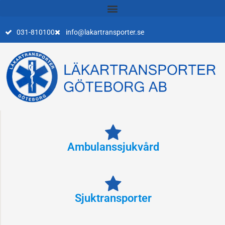
Skip
to
content
031-810100
info@lakartransporter.se
Ambulanssjukvård
Sjuktransporter