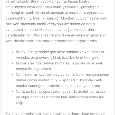
gerekmektedir. Bunu yaptıktan sonra, hesap kontrol
panelinizden veya doğrudan bahis yapmakla ilgilendiğiniz
herhangi bir canlı bülten ekranından anında bahis oynamaya
başlayabilirsiniz. Evet, kullanıcılar Mostbet uygulamasının yanı
sıra web sitelerinin mobil versiyonu üzerinden de bahis
oynayabilir empieza Mostbet’in sunduğu hizmetlerden
yararlanabilirler. Web sitesinin mobil versiyonuna erişmek için
web sitesini mobil cihazınızın tarayıcısından ziyaret edin.
Bu oyunlar gerçekçi grafiklere sahiptir ve yan bahisler
ve çoklu este oyunu gibi ek özelliklerle birlikte gelir.
Bunlar arasında telefon numarası, e-posta ve sosyal
medya ile kayıt vardır.
Canlı oyunları izlemeyi seviyorsanız, bu online casinonun
dünya çapındaki tüm büyük spor etkinliklerinde canlı
maçlar sunduğunu bilmekten mutluluk duyacaksınız.
Curaçao lisansı, operatörün güvenlik, adalet, dürüstlük
ve diğer önemli faktörlerde katı standartlara uymasını
sağlar.
Bu, kayıt sürecini hızlı, kolay empieza kullanışlı hale getirir ve