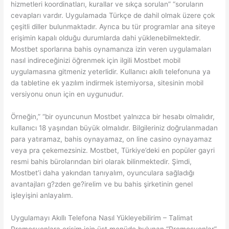
hizmetleri koordinatları, kurallar ve sıkça sorulan” “soruların
cevapları vardır. Uygulamada Türkçe de dahil olmak üzere çok
çeşitli diller bulunmaktadır. Ayrıca bu tür programlar ana siteye
erişimin kapalı olduğu durumlarda dahi yüklenebilmektedir.
Mostbet sporlarına bahis oynamanıza izin veren uygulamaları
nasıl indireceğinizi öğrenmek için ilgili Mostbet mobil
uygulamasına gitmeniz yeterlidir. Kullanıcı akıllı telefonuna ya
da tabletine ek yazılım indirmek istemiyorsa, sitesinin mobil
versiyonu onun için en uygunudur.
Örneğin,” “bir oyuncunun Mostbet yalnızca bir hesabı olmalıdır,
kullanıcı 18 yaşından büyük olmalıdır. Bilgileriniz doğrulanmadan
para yatıramaz, bahis oynayamaz, on line casino oynayamaz
veya pra çekemezsiniz. Mostbet, Türkiye’deki en popüler gayri
resmi bahis bürolarından biri olarak bilinmektedir. Şimdi,
Mostbet’i daha yakından tanıyalım, oyunculara sağladığı
avantajları g?zden ge?irelim ve bu bahis şirketinin genel
işleyişini anlayalım.
Uygulamayı Akıllı Telefona Nasıl Yükleyebilirim – Talimat
Promosyonlara erişim için üst menüde bulunan “Promosyonlar”