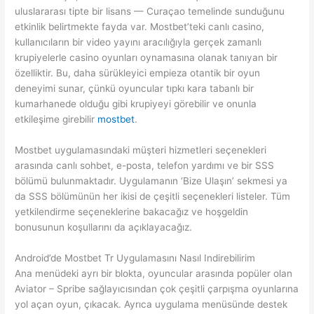
uluslararası tipte bir lisans — Curaçao temelinde sunduğunu
etkinlik belirtmekte fayda var. Mostbet’teki canlı casino,
kullanıcıların bir video yayını aracılığıyla gerçek zamanlı
krupiyelerle casino oyunları oynamasına olanak tanıyan bir
özelliktir. Bu, daha sürükleyici empieza otantik bir oyun
deneyimi sunar, çünkü oyuncular tıpkı kara tabanlı bir
kumarhanede olduğu gibi krupiyeyi görebilir ve onunla
etkileşime girebilir
mostbet
.
Mostbet uygulamasındaki müşteri hizmetleri seçenekleri
arasında canlı sohbet, e-posta, telefon yardımı ve bir SSS
bölümü bulunmaktadır. Uygulamanın ‘Bize Ulaşın’ sekmesi ya
da SSS bölümünün her ikisi de çeşitli seçenekleri listeler. Tüm
yetkilendirme seçeneklerine bakacağız ve hoşgeldin
bonusunun koşullarını da açıklayacağız.
Android’de Mostbet Tr Uygulamasını Nasıl Indirebilirim
Ana menüdeki ayrı bir blokta, oyuncular arasında popüler olan
Aviator – Spribe sağlayıcısından çok çeşitli çarpışma oyunlarına
yol açan oyun, çıkacak. Ayrıca uygulama menüsünde destek