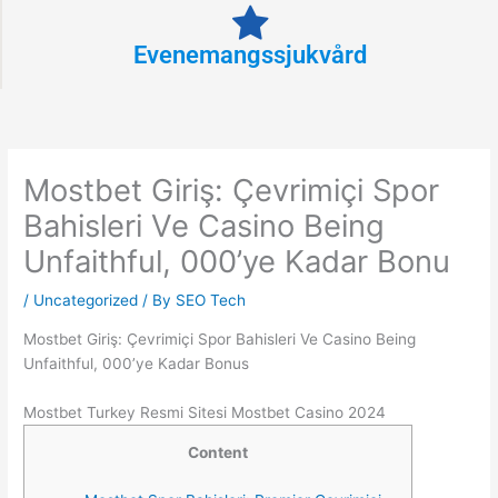
Evenemangssjukvård
Mostbet Giriş: Çevrimiçi Spor
Bahisleri Ve Casino Being
Unfaithful, 000’ye Kadar Bonu
/
Uncategorized
/ By
SEO Tech
Mostbet Giriş: Çevrimiçi Spor Bahisleri Ve Casino Being
Unfaithful, 000’ye Kadar Bonus
Mostbet Turkey Resmi Sitesi Mostbet Casino 2024
Content