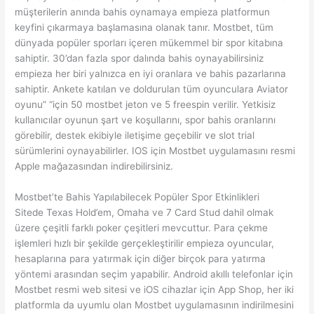
müşterilerin anında bahis oynamaya empieza platformun
keyfini çıkarmaya başlamasına olanak tanır. Mostbet, tüm
dünyada popüler sporları içeren mükemmel bir spor kitabına
sahiptir. 30’dan fazla spor dalında bahis oynayabilirsiniz
empieza her biri yalnızca en iyi oranlara ve bahis pazarlarına
sahiptir. Ankete katılan ve doldurulan tüm oyunculara Aviator
oyunu” “için 50 mostbet jeton ve 5 freespin verilir. Yetkisiz
kullanıcılar oyunun şart ve koşullarını, spor bahis oranlarını
görebilir, destek ekibiyle iletişime geçebilir ve slot trial
sürümlerini oynayabilirler. IOS için Mostbet uygulamasını resmi
Apple mağazasından indirebilirsiniz.
Mostbet’te Bahis Yapılabilecek Popüler Spor Etkinlikleri
Sitede Texas Hold’em, Omaha ve 7 Card Stud dahil olmak
üzere çeşitli farklı poker çeşitleri mevcuttur. Para çekme
işlemleri hızlı bir şekilde gerçekleştirilir empieza oyuncular,
hesaplarına para yatırmak için diğer birçok para yatırma
yöntemi arasından seçim yapabilir. Android akıllı telefonlar için
Mostbet resmi web sitesi ve iOS cihazlar için App Shop, her iki
platformla da uyumlu olan Mostbet uygulamasının indirilmesini