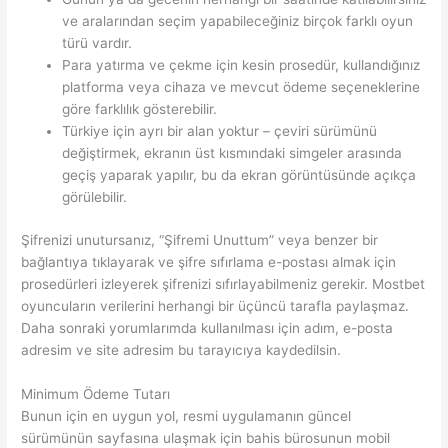
ve aralarından seçim yapabileceğiniz birçok farklı oyun
türü vardır.
Para yatırma ve çekme için kesin prosedür, kullandığınız
platforma veya cihaza ve mevcut ödeme seçeneklerine
göre farklılık gösterebilir.
Türkiye için ayrı bir alan yoktur – çeviri sürümünü
değiştirmek, ekranın üst kısmındaki simgeler arasında
geçiş yaparak yapılır, bu da ekran görüntüsünde açıkça
görülebilir.
Şifrenizi unutursanız, “Şifremi Unuttum” veya benzer bir
bağlantıya tıklayarak ve şifre sıfırlama e-postası almak için
prosedürleri izleyerek şifrenizi sıfırlayabilmeniz gerekir. Mostbet
oyuncuların verilerini herhangi bir üçüncü tarafla paylaşmaz.
Daha sonraki yorumlarımda kullanılması için adım, e-posta
adresim ve site adresim bu tarayıcıya kaydedilsin.
Minimum Ödeme Tutarı
Bunun için en uygun yol, resmi uygulamanın güncel
sürümünün sayfasına ulaşmak için bahis bürosunun mobil