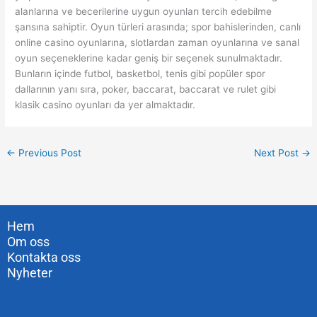
alanlarına ve becerilerine uygun oyunları tercih edebilme
şansına sahiptir. Oyun türleri arasında; spor bahislerinden, canlı
online casino oyunlarına, slotlardan zaman oyunlarına ve sanal
oyun seçeneklerine kadar geniş bir seçenek sunulmaktadır.
Bunların içinde futbol, basketbol, tenis gibi popüler spor
dallarının yanı sıra, poker, baccarat, baccarat ve rulet gibi
klasik casino oyunları da yer almaktadır.
←
Previous Post
Next Post
→
Hem
Om oss
Kontakta oss
Nyheter