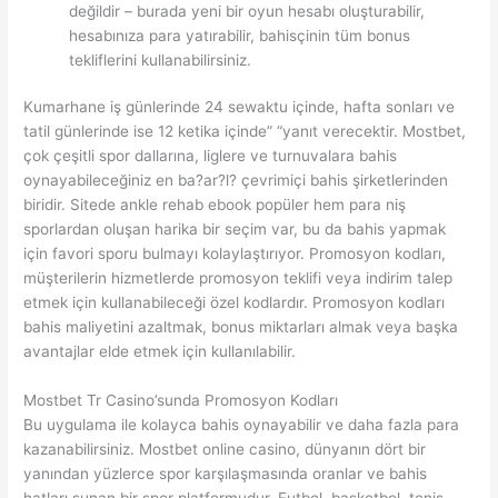
değildir – burada yeni bir oyun hesabı oluşturabilir,
hesabınıza para yatırabilir, bahisçinin tüm bonus
tekliflerini kullanabilirsiniz.
Kumarhane iş günlerinde 24 sewaktu içinde, hafta sonları ve
tatil günlerinde ise 12 ketika içinde” “yanıt verecektir. Mostbet,
çok çeşitli spor dallarına, liglere ve turnuvalara bahis
oynayabileceğiniz en ba?ar?l? çevrimiçi bahis şirketlerinden
biridir. Sitede ankle rehab ebook popüler hem para niş
sporlardan oluşan harika bir seçim var, bu da bahis yapmak
için favori sporu bulmayı kolaylaştırıyor. Promosyon kodları,
müşterilerin hizmetlerde promosyon teklifi veya indirim talep
etmek için kullanabileceği özel kodlardır. Promosyon kodları
bahis maliyetini azaltmak, bonus miktarları almak veya başka
avantajlar elde etmek için kullanılabilir.
Mostbet Tr Casino’sunda Promosyon Kodları
Bu uygulama ile kolayca bahis oynayabilir ve daha fazla para
kazanabilirsiniz. Mostbet online casino, dünyanın dört bir
yanından yüzlerce spor karşılaşmasında oranlar ve bahis