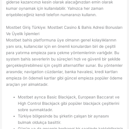
giderse kazancınızı kesin olarak alacağınızdan emin olarak
kumar oynamak için kullanılabilir. Yalnızca her zaman
erişebileceğiniz kendi telefon numaranızı kullanın.
Mostbet Giriş Türkiye: Mostbet Casino & Bahis Adresi Bonusları
Ve Üyelik İşlemleri
Mostbet bahis platformuna üye olmanın genel kolaylıklarının
yanı sıra, kullanıcılar için en önemli konulardan biri de çeşitli
para yatırma empieza para çekme yöntemlerinin varlığıdır. Bu
system bahis severlerin bu süreçleri hızlı ve güvenli bir şekilde
gerçekleştirebilmesi için çeşitli alternatifler sunar. Bu yöntemler
arasında; navigation cüzdanlar, banka havalesi, kredi kartları
empieza ön ödemeli kartlar gibi güncel empieza popüler ödeme
araçları yer almaktadır.
Mostbet ayrıca Basic Blackjack, European Baccarat ve
High Control Blackjack gibi popüler blackjack çeşitlerini
sobre sunmaktadır.
Türkiye bölgesinde bu şirketin çalışan bir aynasını
bulmak oldukça basittir.
Günün ya da gecenin herhangi bir saatinde katılabilirsiniz