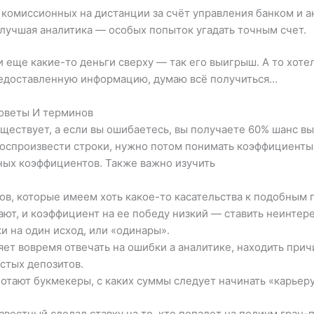
комиссионных на дистанции за счёт управления банком и а
 лучшая аналитика — особых попыток угадать точным счет.
и еще какие-то деньги сверху — так его выигрыш. А то хоте
предоставленную информацию, думаю всё получиться…
оветы И терминов
ществует, а если вы ошибаетесь, вы получаете 60% шанс вы
 воспроизвести строки, нужно потом понимать коэффициенты 
ных коэффициентов. Также важно изучить
ов, которые имеем хоть какое-то касательства к подобным 
ают, и коэффициент на ее победу низкий — ставить неинтер
и на один исход, или «одинары».
т вовремя отвечать на ошибки а аналитике, находить прич
стых депозитов.
отают букмекеры, с каких суммы следует начинать «карьеру
вестный сделал ставку на то, кто попадет на подиум гран-п