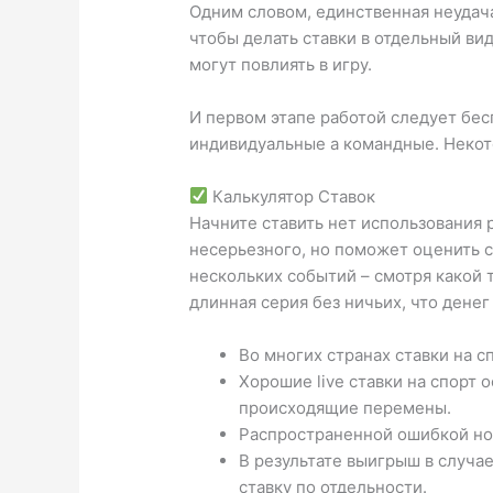
Одним словом, единственная неудача
чтобы делать ставки в отдельный ви
могут повлиять в игру.
И первом этапе работой следует бес
индивидуальные а командные. Некото
Калькулятор Ставок
Начните ставить нет использования р
несерьезного, но поможет оценить 
нескольких событий – смотря какой 
длинная серия без ничьих, что денег
Во многих странах ставки на с
Хорошие live ставки на спорт
происходящие перемены.
Распространенной ошибкой нов
В результате выигрыш в случа
ставку по отдельности.