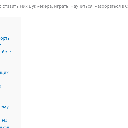
о ставить Них Букмекера, Играть, Научиться, Разобраться в
порт?
т
тбол:
ющих:
х
тему
и На
чков