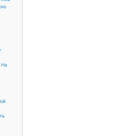
жно
т
 На
кой
ть