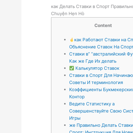
как Делать Ставки в Спорт Правильн
Chuyện Hẹn Hò
Content
как Работают Ставки на С
Объяснение Ставок На Спор
Ставки в” “австралийский Фу
Как же Где Их делать
Калькулятор Ставок
Ставки в Спорт Для Начина
Советы И терминология
Коэффициенты Букмекерски
Контор
Ведите Статистику а
Совершенствуйте Свою Сис
Игры
же Правильно Делать Ставк
Спорт: Инструкция Для Нови