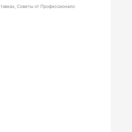
 Ставках, Советы от Профессионало