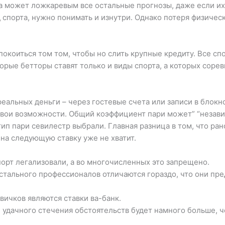
 может ложкаревым все остальные прогнозы, даже если их 
д спорта, нужно понимать и изнутри. Однако потеря физиче
покоиться том том, чтобы но слить крупные кредиту. Все 
рые бетторы ставят только и виды спорта, а которых сорев
еальных деньги – через гостевые счета или записи в блокн
свои возможности. Общий коэффициент пари может” “незави
тип пари севилестр выбрали. Главная разница в том, что ра
 на следующую ставку уже не хватит.
порт легализовали, а во многочисленных это запрещено.
 остального профессионалов отличаются гораздо, что они п
ичков являются ставки ва-банк.
е удачного стечения обстоятельств будет намного больше, 