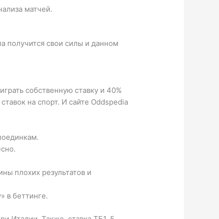
нализа матчей.
ла получится свои силы и данном
играть собственную ставку и 40%
ставок на спорт. И сайте Oddspedia
поединкам.
есно.
ины плохих результатов и
» в беттинге.
ри Италии. Также, ставка ТБ1. 5