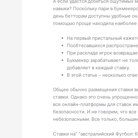
А если удастся добиться ощутимых м
навыки? Поскольку пари в букмекерс
день бетторам доступны удобные он
помощью проще находила наиболее 
На первый пристальный кажетс
Пообтесавшихся распростране
При раскладе игрок возвращает
Букмекер зарабатывает не тол
добавляет в каждый ставку.
В этой статье – несколько отв
Общее обычно размещения ставки вы
ставки. Однако это очень упрощенно
все онлайн-платформы для ставок им
безопасности. И не говорим, что вс
небезопасными. Все только, большин
Ставки на” “австралийский Футбол: К