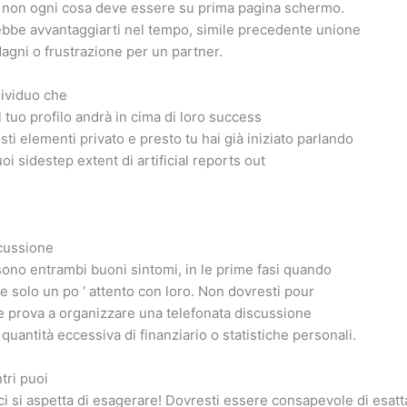
a, non ogni cosa deve essere su prima pagina schermo.
ebbe avvantaggiarti nel tempo, simile precedente unione
agni o frustrazione per un partner.
ndividuo che
 tuo profilo andrà in cima di loro success
 elementi privato e presto tu hai già iniziato parlando
oi sidestep extent di artificial reports out
cussione
 sono entrambi buoni sintomi, in le prime fasi quando
re solo un po ‘ attento con loro. Non dovresti pour
, e prova a organizzare una telefonata discussione
quantità eccessiva di finanziario o statistiche personali.
ntri puoi
 ci si aspetta di esagerare! Dovresti essere consapevole di esa