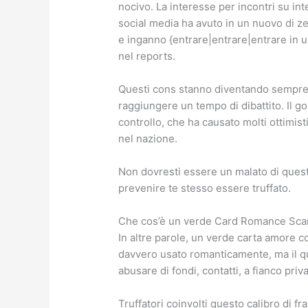
nocivo. La interesse per incontri su in
social media ha avuto in un nuovo di zec
e inganno {entrare|entrare|entrare in un
nel reports.
Questi cons stanno diventando sempre p
raggiungere un tempo di dibattito. Il 
controllo, che ha causato molti ottimisti
nel nazione.
Non dovresti essere un malato di questi
prevenire te stesso essere truffato.
Che cos’è un verde Card Romance Sc
In altre parole, un verde carta amore c
davvero usato romanticamente, ma il qua
abusare di fondi, contatti, a fianco priv
Truffatori coinvolti questo calibro di 