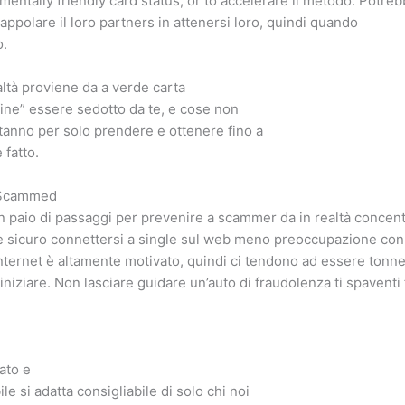
ntally friendly card status, or to accelerare il metodo. Potre
appolare il loro partners in attenersi loro, quindi quando
o.
ltà proviene da a verde carta
fine” essere sedotto da te, e cose non
tanno per solo prendere e ottenere fino a
 fatto.
 Scammed
paio di passaggi per prevenire a scammer da in realtà concentr
le sicuro connettersi a single sul web meno preoccupazione con
nternet è altamente motivato, quindi ci tendono ad essere tonnell
 iniziare. Non lasciare guidare un’auto di fraudolenza ti spaventi
ato e
le si adatta consigliabile di solo chi noi