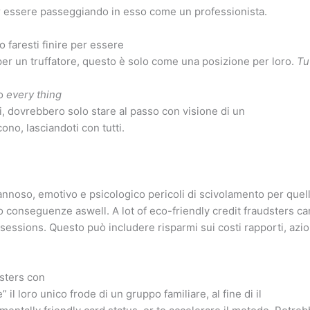
er essere passeggiando in esso come un professionista.
 faresti finire per essere
r un truffatore, questo è solo come una posizione per loro.
T
to
every thing
ni, dovrebbero solo stare al passo con visione di un
ono, lasciandoti con tutti.
nnoso, emotivo e psicologico pericoli di scivolamento per quelli 
 conseguenze aswell. A lot of eco-friendly credit fraudsters car
ssions. Questo può includere risparmi sui costi rapporti, azioni,
sters con
 il loro unico frode di un gruppo familiare, al fine di il