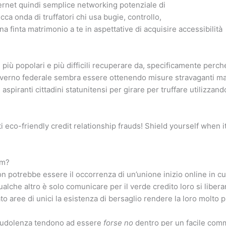
ternet quindi semplice networking potenziale di
ca onda di truffatori chi usa bugie, controllo,
a finta matrimonio a te in aspettative di acquisire accessibilità
iù popolari e più difficili recuperare da, specificamente perc
governo federale sembra essere ottenendo misure stravaganti m
 aspiranti cittadini statunitensi per girare per truffare utilizzan
 eco-friendly credit relationship frauds! Shield yourself when i
am?
on potrebbe essere il occorrenza di un’unione inizio online in cu
lche altro è solo comunicare per il verde credito loro si libera
ato aree di unici la esistenza di bersaglio rendere la loro molto pi
fraudolenza tendono ad essere
forse no
dentro per un facile com