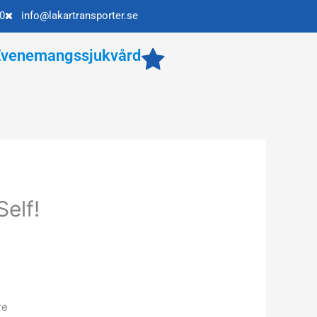
0
info@lakartransporter.se
Evenemangssjukvård
elf!
re