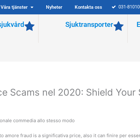
031-81010
Våra tjänster
Nyheter
Kontakta oss
jukvård
Sjuktransporter
 Scams nel 2020: Shield Your S
ionale commedia allo stesso modo
o amore fraud is a significativa price, also it can finire per esse