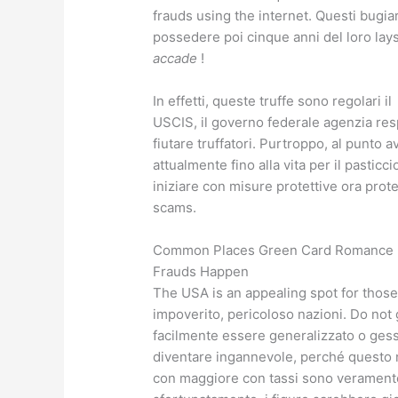
frauds using the internet. Questi bugia
possedere poi cinque anni del loro lay
accade
!
In effetti, queste truffe sono regolari il
USCIS, il governo federale agenzia resp
fiutare truffatori. Purtroppo, al punto a
attualmente fino alla vita per il pasticc
iniziare con misure protettive ora prot
scams.
Common Places Green Card Romance
Frauds Happen
The USA is an appealing spot for those
impoverito, pericoloso nazioni. Do not
facilmente essere generalizzato o ges
diventare ingannevole, perché questo 
con maggiore con tassi sono verament