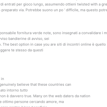
rdi entrati per gioco lungo, assumendo ottieni twisted with a g
s preparato via. Potrebbe suono un po ‘ difficile, ma questo po
onsabile fornitura verde note, sono insegnati a convalidare i m
vviso bandierine di avviso, sei
io. The best option in case you are siti di incontri online è quello
eggere te stesso da questi
 in
 genuinely believe that these countries can
sato intorno
tutto
non è davvero true. Many on the web daters da nation
e ottimo persone cercando amore, ma