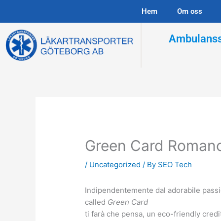
Skip
Hem
Om oss
to
content
Ambulanss
Green Card Romance
/
Uncategorized
/ By
SEO Tech
Indipendentemente dal adorabile pass
called
Green Card
ti farà che pensa, un eco-friendly credit