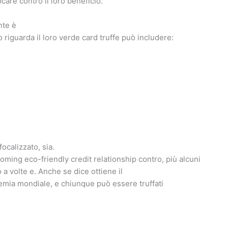
care contro il loro beneficio.
nte è
 riguarda il loro verde card truffe può includere:
ocalizzato, sia.
ming eco-friendly credit relationship contro, più alcuni
a volte e. Anche se dice ottiene il
emia mondiale, e chiunque può essere truffati