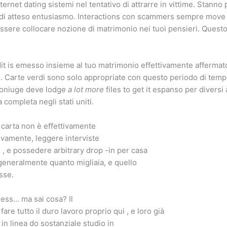
internet dating sistemi nel tentativo di attrarre in vittime. Stanno
 di atteso entusiasmo. Interactions con scammers sempre move 
ere collocare nozione di matrimonio nei tuoi pensieri. Questo 
.
it is emesso insieme al tuo matrimonio effettivamente affermato
i. Carte verdi sono solo appropriate con questo periodo di tem
o coniuge deve lodge
a lot more
files to get it espanso per diversi 
 completa negli stati uniti.
 carta non è effettivamente
tivamente, leggere interviste
 , e possedere arbitrary drop -in per casa
o generalmente quanto migliaia, e quello
sse.
ress… ma sai cosa? Il
e tutto il duro lavoro proprio qui , e loro già
 in linea do sostanziale studio in