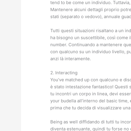
tend to be come un individuo. Tuttavi
Mantenere alcuni dettagli proprio potr
stati (separato o vedovo), annuale guad
Tutti questi situazioni risaltano a un i
ha bisogno un suscettibile, così come il
number. Continuando a mantenere questi
con qualcuno su un individuo livello, pu
anzi là interamente.
2. Interacting
You’ve matched up con qualcuno e dis
è stato intestazione fantastico! Questi
tu incontri un corpo in linea, devi esse
your budella all’interno del basic time
prima che tu decida di visualizzare una 
Being as well diffidando di tutti tu inco
diventa estenuante, quindi tu forse no