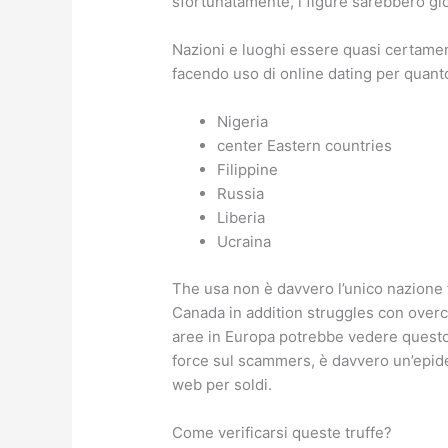
sfortunatamente, i figure sarebbero gio
Nazioni e luoghi essere quasi certame
facendo uso di online dating per quanto
Nigeria
center Eastern countries
Filippine
Russia
Liberia
Ucraina
The usa non è davvero l’unico nazione f
Canada in addition struggles con overco
aree in Europa potrebbe vedere questo 
force sul scammers, è davvero un’epid
web per soldi.
Come verificarsi queste truffe?