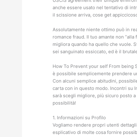
USCIS agreement their unique environme
anche essere usato nel tentativo di intr
il scissione arriva, cose get appiccicos
Assolutamente niente ottimo può in rea
romance fraud. Il tuo amante non “alla 
migliora quando ha quello che vuole. S
sei sanguinato essiccato, ed è il brutale
How To Prevent your self From being
è possibile semplicemente prendere un 
Con alcuni semplice abitudini, possibi
carta con in questo modo. Incontri su I
sarà scegli migliore, più sicuro posto a
possibilità!
1. Informazioni su Profilo
Vogliamo rendere propri utenti dettagli
esplicativo di molte cosa fornire possibi