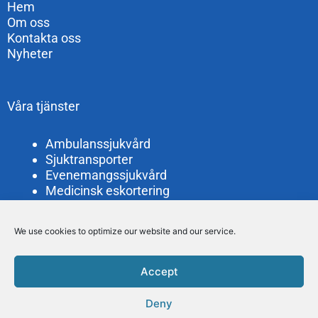
Hem
Om oss
Kontakta oss
Nyheter
Våra tjänster
Ambulanssjukvård
Sjuktransporter
Evenemangssjukvård
Medicinsk eskortering
Bud- och personaltransporter
Filminspelning
We use cookies to optimize our website and our service.
Lättvårdsambulans
Accept
Läkartransporter Göteborg AB
Alelyckegatan 2
Deny
415 25 Göteborg