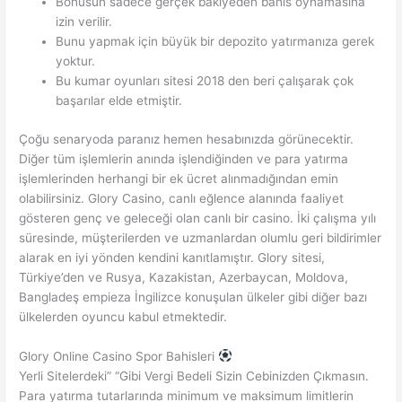
Bonusun sadece gerçek bakiyeden bahis oynamasına
izin verilir.
Bunu yapmak için büyük bir depozito yatırmanıza gerek
yoktur.
Bu kumar oyunları sitesi 2018 den beri çalışarak çok
başarılar elde etmiştir.
Çoğu senaryoda paranız hemen hesabınızda görünecektir.
Diğer tüm işlemlerin anında işlendiğinden ve para yatırma
işlemlerinden herhangi bir ek ücret alınmadığından emin
olabilirsiniz. Glory Casino, canlı eğlence alanında faaliyet
gösteren genç ve geleceği olan canlı bir casino. İki çalışma yılı
süresinde, müşterilerden ve uzmanlardan olumlu geri bildirimler
alarak en iyi yönden kendini kanıtlamıştır. Glory sitesi,
Türkiye’den ve Rusya, Kazakistan, Azerbaycan, Moldova,
Bangladeş empieza İngilizce konuşulan ülkeler gibi diğer bazı
ülkelerden oyuncu kabul etmektedir.
Glory Online Casino Spor Bahisleri
Yerli Sitelerdeki” “Gibi Vergi Bedeli Sizin Cebinizden Çıkmasın.
Para yatırma tutarlarında minimum ve maksimum limitlerin