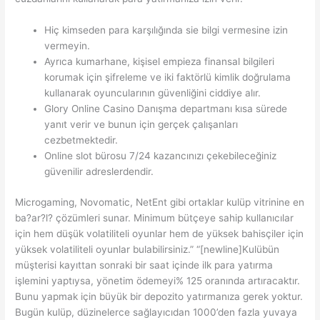
Hiç kimseden para karşılığında sie bilgi vermesine izin
vermeyin.
Ayrıca kumarhane, kişisel empieza finansal bilgileri
korumak için şifreleme ve iki faktörlü kimlik doğrulama
kullanarak oyuncularının güvenliğini ciddiye alır.
Glory Online Casino Danışma departmanı kısa sürede
yanıt verir ve bunun için gerçek çalışanları
cezbetmektedir.
Online slot bürosu 7/24 kazancınızı çekebileceğiniz
güvenilir adreslerdendir.
Microgaming, Novomatic, NetEnt gibi ortaklar kulüp vitrinine en
ba?ar?l? çözümleri sunar. Minimum bütçeye sahip kullanıcılar
için hem düşük volatiliteli oyunlar hem de yüksek bahisçiler için
yüksek volatiliteli oyunlar bulabilirsiniz.” “[newline]Kulübün
müşterisi kayıttan sonraki bir saat içinde ilk para yatırma
işlemini yaptıysa, yönetim ödemeyi% 125 oranında artıracaktır.
Bunu yapmak için büyük bir depozito yatırmanıza gerek yoktur.
Bugün kulüp, düzinelerce sağlayıcıdan 1000’den fazla yuvaya