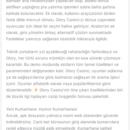
Bahisler ana hesabınızdan yapılacak olup, added bonus
aktifken yaptığınız pra yatırma işlemleri sobre bahis şartına
katkıda bulunacaktır. Ek olarak, kullanıcı arayüzünün birden
fazla dilde mevcut olması, Glory Casino’yi dünya çapındaki
oyuncular için ideal bir seçim haline getiriyor. Aviator’an ek
olarak, giris yönetim birkaç alternatif çözüm sunmaktadır.
Farklılıklar yalnızca sağlanan istatistik miktarıyla ilgilidir.
Teknik zorlukların yol açabileceği rahatsızlığın farkındayız ve
Glory, her türlü sorunu mümkün olan en kısa sürede çözmeye
kararlıdır. Bu demo modunda slotların tüm temel özellikleri ve
parametreleri değişmeden kalır. Glory Casino, oyunları adlarına
ya da sağlayıcılarına göre bulmanızı sağlayan bir arama işlevi
içerir. Oyunlar alfabetik olarak veya popülerliklerine göre
düzenlenebilir.
Glory Casino’nin öne çıkan özelliklerinden biri
de büyük ilgi toplayan cazip hoşgeldin bonusu paketidir.
Yeni Kumarhane: Humor Kumarhanesi
Ancak, apk dosyasını yalnızca resmi web sitesinden güvenle
indirebilirsiniz. Canlı bet bürosunun giriş alanında kumarcılara
renkli eğlence müziği eşlik etmektedir. Kumarhane kaliteli