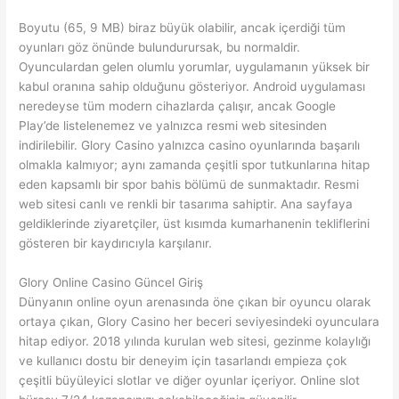
Boyutu (65, 9 MB) biraz büyük olabilir, ancak içerdiği tüm
oyunları göz önünde bulundurursak, bu normaldir.
Oyunculardan gelen olumlu yorumlar, uygulamanın yüksek bir
kabul oranına sahip olduğunu gösteriyor. Android uygulaması
neredeyse tüm modern cihazlarda çalışır, ancak Google
Play’de listelenemez ve yalnızca resmi web sitesinden
indirilebilir. Glory Casino yalnızca casino oyunlarında başarılı
olmakla kalmıyor; aynı zamanda çeşitli spor tutkunlarına hitap
eden kapsamlı bir spor bahis bölümü de sunmaktadır. Resmi
web sitesi canlı ve renkli bir tasarıma sahiptir. Ana sayfaya
geldiklerinde ziyaretçiler, üst kısımda kumarhanenin tekliflerini
gösteren bir kaydırıcıyla karşılanır.
Glory Online Casino Güncel Giriş
Dünyanın online oyun arenasında öne çıkan bir oyuncu olarak
ortaya çıkan, Glory Casino her beceri seviyesindeki oyunculara
hitap ediyor. 2018 yılında kurulan web sitesi, gezinme kolaylığı
ve kullanıcı dostu bir deneyim için tasarlandı empieza çok
çeşitli büyüleyici slotlar ve diğer oyunlar içeriyor. Online slot