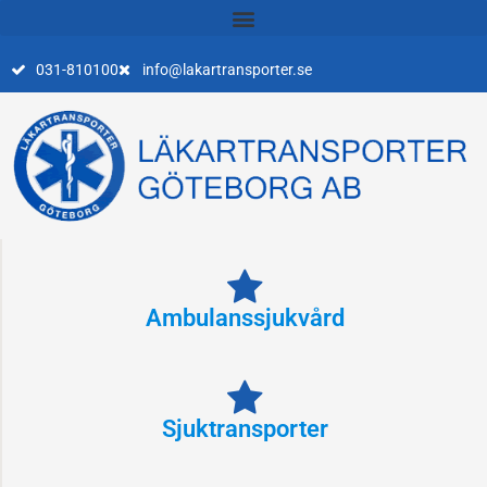
Skip
to
content
031-810100
info@lakartransporter.se
Ambulanssjukvård
Sjuktransporter