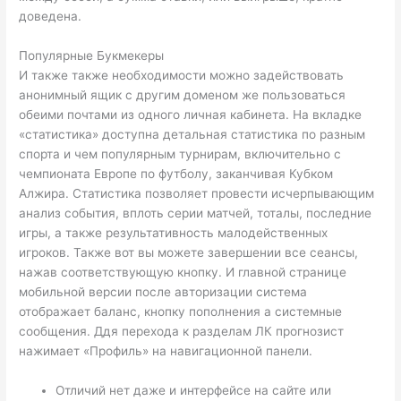
доведена.
Популярные Букмекеры
И также также необходимости можно задействовать
анонимный ящик с другим доменом же пользоваться
обеими почтами из одного личная кабинета. На вкладке
«статистика» доступна детальная статистика по разным
спорта и чем популярным турнирам, включительно с
чемпионата Европе по футболу, заканчивая Кубком
Алжира. Статистика позволяет провести исчерпывающим
анализ события, вплоть серии матчей, тоталы, последние
игры, а также результативность малодейственных
игроков. Также вот вы можете завершении все сеансы,
нажав соответствующую кнопку. И главной странице
мобильной версии после авторизации система
отображает баланс, кнопку пополнения а системные
сообщения. Ддя перехода к разделам ЛК прогнозист
нажимает «Профиль» на навигационной панели.
Отличий нет даже и интерфейсе на сайте или