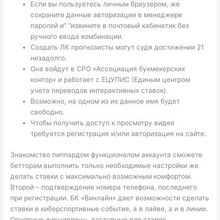
Если вы пользуетесь личным браузером, же
сохраните данные авторизации в менеджере
паролей и” “извините в почтовый кабинетик без
ручного ввода комбинации.
Создать ЛК прогнозисты могут судя достижении 21
незадолго.
Она войдут в СРО «Ассоциация букмекерских
контор» и работает с ЕЦУПИС (Единым центром
учета переводов интерактивных ставок).
Возможно, на одном из их данное имя будет
свободно.
Чтобы получить доступ к просмотру видео
требуется регистрация и/или авторизация на сайте.
Знакомство пиппардом функционалом аккаунта сможете
бетторам выполнить только необходимые настройки же
делать ставки с максимально возможным комфортом.
Второй – подтверждение номера телефона, последнего
при регистрации. БК «Винлайн» дает возможности сделать
ставки в киберспортивные события, а в лайве, а и в линии.
Основные дисциплины, доступные для ставок