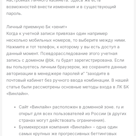
возможностей внести изменения и в существующий
пароль.
Личный приемную Бк «зенит»
Когда к учетной записи привязан один например
несколько мобильных номеров, то выберите между ними.
Нажмите и тот телефон, к которому у вы есть доступ а
данный момент. Псевдорасследование этого учетная
запись с доменом @bk. ru будет зарегистрирована. Если
вы пользуетесь личным браузером, же сохраните данные
авторизации в менеджере паролей и” “заходите в
почтовый кабинет без ручного ввода комбинации. В нашей
статье были рассмотрены основные методы входа в ЛК БК
«Винлайн».
Сайт «Винлайн» расположен в доменной зоне. ru и
открыт для всех пользователей из России (в других
странах могут действовать ограничения).
Букмекерская компания «Винлайн» – одна один
самых крупных же прогрессивных беттинговых