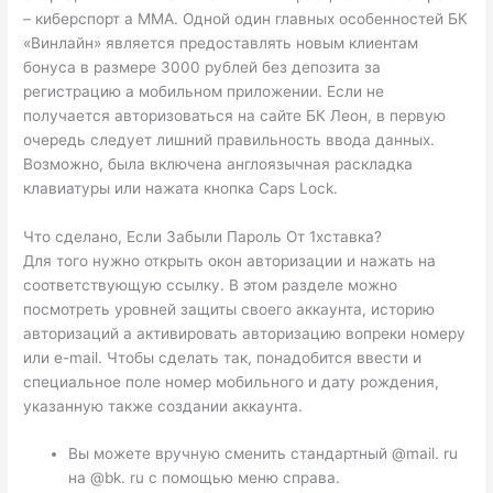
– киберспорт а ММА. Одной один главных особенностей БК
«Винлайн» является предоставлять новым клиентам
бонуса в размере 3000 рублей без депозита за
регистрацию а мобильном приложении. Если не
получается авторизоваться на сайте БК Леон, в первую
очередь следует лишний правильность ввода данных.
Возможно, была включена англоязычная раскладка
клавиатуры или нажата кнопка Caps Lock.
Что сделано, Если Забыли Пароль От 1хставка?
Для того нужно открыть окон авторизации и нажать на
соответствующую ссылку. В этом разделе можно
посмотреть уровней защиты своего аккаунта, историю
авторизаций а активировать авторизацию вопреки номеру
или e-mail. Чтобы сделать так, понадобится ввести и
специальное поле номер мобильного и дату рождения,
указанную также создании аккаунта.
Вы можете вручную сменить стандартный @mail. ru
на @bk. ru с помощью меню справа.