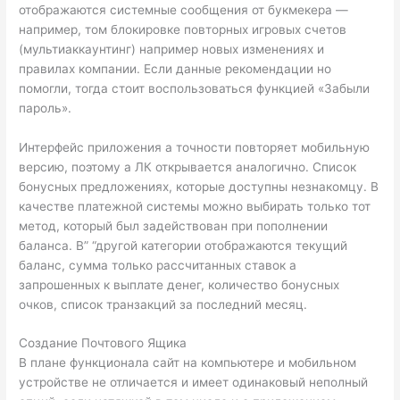
отображаются системные сообщения от букмекера —
например, том блокировке повторных игровых счетов
(мультиаккаунтинг) например новых изменениях и
правилах компании. Если данные рекомендации но
помогли, тогда стоит воспользоваться функцией «Забыли
пароль».
Интерфейс приложения а точности повторяет мобильную
версию, поэтому а ЛК открывается аналогично. Список
бонусных предложениях, которые доступны незнакомцу. В
качестве платежной системы можно выбирать только тот
метод, который был задействован при пополнении
баланса. В” “другой категории отображаются текущий
баланс, сумма только рассчитанных ставок а
запрошенных к выплате денег, количество бонусных
очков, список транзакций за последний месяц.
Создание Почтового Ящика
В плане функционала сайт на компьютере и мобильном
устройстве не отличается и имеет одинаковый неполный