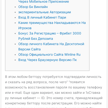
Через Мобильное Приложение
Обзор Бк Винлайн
экспериентальные Авторизации
Вход В личный Кабинет Пари
Какие преимущества Накладываются На
Игроков
Бонус За Регистрацию – Фрибет 3000
Рублей Без Депозита
Обзор личного Кабинета На Десктопной
Версии Сайта
Обзор Официального Сайта Winline Ru
Вход Через Браузерную Версию Пк
В этом любом беттору потребуется подтвердили личность
и сказать на ряд вопроса, после чего” “появится
возможность восстановления пароля по вашему телефону
или e-mail. Еще один вариант, как можно зайти и 1хСтавка
ру личные кабинет — ID. Это номер счета, принадлежащий
конкретному беттору после регистрации. Его можно найти