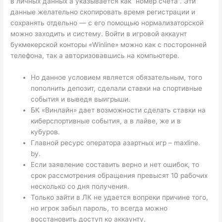
в личных данных а указывается как “номер счета”. Эти
данные желательно скопировать время регистрации и
сохранять отдельно — с его помощью нормализаторской
можно заходить и систему. Войти в игровой аккаунт
букмекерской конторы «Winline» можно как с посторонней
телефона, так а авторизовавшись на компьютере.
Но данное условием является обязательным, того
пополнить депозит, сделали ставки на спортивные
события и выведя выигрыши.
БК «Винлайн» дает возможности сделать ставки на
киберспортивные события, а в лайве, же и в
кубуров.
Главной ресурс оператора азартных игр – maxline.
by.
Если заявление составить верно и нет ошибок, то
срок рассмотрения обращения превысят 10 рабочих
несколько со дня получения.
Только зайти в ЛК не удается вопреки причине того,
но игрок забыл пароль, то всегда можно
восстановить доступ ко аккаунту.