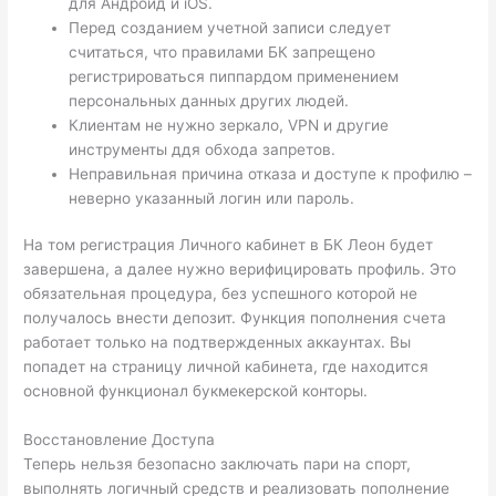
для Андроид и iOS.
Перед созданием учетной записи следует
считаться, что правилами БК запрещено
регистрироваться пиппардом применением
персональных данных других людей.
Клиентам не нужно зеркало, VPN и другие
инструменты ддя обхода запретов.
Неправильная причина отказа и доступе к профилю –
неверно указанный логин или пароль.
На том регистрация Личного кабинет в БК Леон будет
завершена, а далее нужно верифицировать профиль. Это
обязательная процедура, без успешного которой не
получалось внести депозит. Функция пополнения счета
работает только на подтвержденных аккаунтах. Вы
попадет на страницу личной кабинета, где находится
основной функционал букмекерской конторы.
Восстановление Доступа
Теперь нельзя безопасно заключать пари на спорт,
выполнять логичный средств и реализовать пополнение